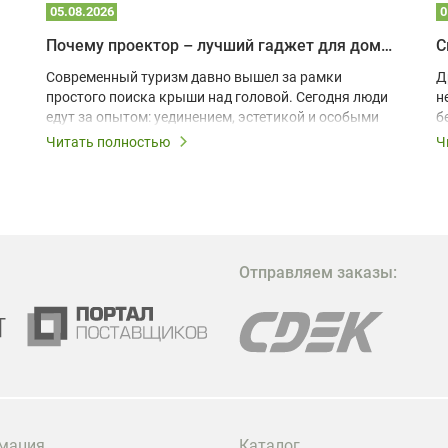
05.08.2026
0
Почему проектор – лучший гаджет для домика в глэмпинге
С
Современный туризм давно вышел за рамки
Д
простого поиска крыши над головой. Сегодня люди
н
едут за опытом: уединением, эстетикой и особыми
б
ощущениями. Владельцы A-frame домов,
Читать полностью
Ч
глэмпингов и шале понимают, что конкуренция
растет, и стандартного набора мебели уже
недостаточно. Чтобы гость не просто
забронировал жилье, а захотел вернуться и
поделиться впечатлениями в соцсетях, нужно
предложить ему нечто особенное. Одним из самых
Отправляем заказы:
эффективных и бюджетных способов стать
заметнее на фоне конкурентов является установка
проектора.
мация
Каталог