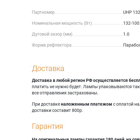
Infocus
Партномер
UHP 132
Infocus
Projecto
Номинальная мощность (Вт)
132-100
Traveler
Дуговой зазор (мм)
1.0
Форма рефлектора
Парабол
Доставка
Доставка в любой регион РФ осуществляется бесп
платить не нужно будет. Лампы упаковываются так,
все отправления застрахованы.
При доставке
наложенным платежом
с оплатой н
доставки составит 800р.
Гарантия
На оригинальные лампы гарантия 180 дней, на сов