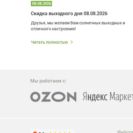
08.08.2026
Optoma W309ST: идеальное решение для малых пространств и учебных классов
Скидка выходного дня 08.08.2026
удь то
Друзья, мы желаем Вам солнечных выходных и
ли
отличного настроения!
дования
 важным.
Читать полностью
W309ST
то
 которое
ажение
Мы работаем с:
Инфор