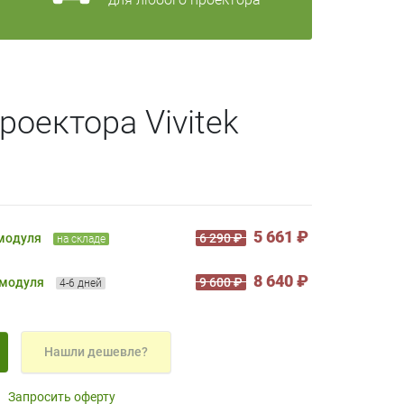
роектора Vivitek
5 661 ₽
 модуля
6 290 ₽
на складе
8 640 ₽
 модуля
9 600 ₽
4-6 дней
Нашли дешевле?
Запросить оферту