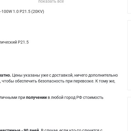
 LP280
Proxima UltraLight
Vivitek DU6690Z-WH
-100W 1.0 P21.5 (20KV)
 LP290
X540
Vivitek DU6771
r Europe
Sanyo PLC-XW20A
Vivitek DU7095Z-BK
 718
Sanyo PLV-Z1
Vivitek DU7095Z-WH
Sanyo PLV-Z2
Vivitek DU7098Z-BK
ический P21.5
латно.
Цены указаны уже с доставкой, ничего дополнительно
 чтобы обеспечить безопасность при перевозке. К тому же,
аличными при
получении
в любой город РФ стоимость
местимые - 90 дней.
В случае, если что-то случится с