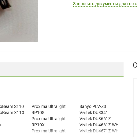
Запросить документы для госз
О
roBeam S110
Proxima Ultralight
Sanyo PLV-Z3
roBeam X110
RP10S
Vivitek DU3341
Proxima Ultralight
Vivitek DU3661Z
+
RP10X
Vivitek DU4661Z-WH
Proxima Ultralight
Vivitek DU4671Z-WH
t SP-50M
S540
Vivitek DU6675