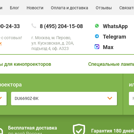
ии
Блог
Новости
Оплата и доставка
Отзывы
Связат
00-24-33
8 (495) 204-15-08
WhatsApp
Telegram
 с сотовых!
г. Москва, м. Перово,
к
ул. Кусковская, д. 20А,
Max
подъезд 4, оф. A323
ы для кинопроекторов
Специальные ламп
роектора
и
DU6690Z-BK
Бесплатная доставка
Гарантия 180 дней
по всей России