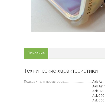
Описание
Технические характеристики
Подходит для проекторов
A+k Ast
A+k Ast
Ask C20
Ask C20
Ask C60
Boxligh