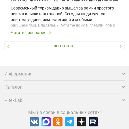
Современный туризм давно вышел за рамки простого
поиска крыши над головой. Сегодня люди едут за
опытом: уединением, эстетикой и особыми
ощущениями. Владельцы A-frame домов, глэмпингов и
шале понимают, что конкуренция растет, и
Читать полностью
стандартного набора мебели уже недостаточно. Чтобы
гость не просто забронировал жилье, а захотел
вернуться и поделиться впечатлениями в соцсетях,
нужно предложить ему нечто особенное. Одним из
самых эффективных и бюджетных способов стать
заметнее на фоне конкурентов является установка
проектора.
Информация
Каталог
HitekLab
Мы на связи в социальных сетях: