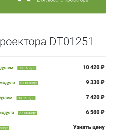
проектора DT01251
10 420 ₽
одулем
на складе
9 330 ₽
 модуля
на складе
7 420 ₽
одулем
на складе
6 560 ₽
 модуля
на складе
Узнать цену
кладе