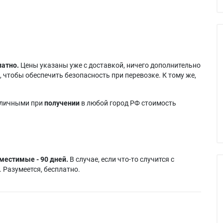
1
 CP-A221N
Teq TEQ-ZW751N
латно.
Цены указаны уже с доставкой, ничего дополнительно
 чтобы обеспечить безопасность при перевозке. К тому же,
аличными при
получении
в любой город РФ стоимость
местимые - 90 дней.
В случае, если что-то случится с
 Разумеется, бесплатно.