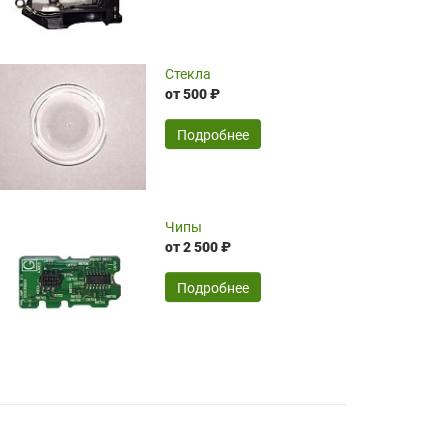
чрезмерно благодарны!)))
Достоинства:
Стекла
от 500 ₽
широкий ассортимент ламп, как оригиналов,
так и аналогов.Быстрое оформление и
передача в доставку, приемлемые цены. Мне
Подробнее
понравилось.
Читать полностью
Чипы
Mr.Candy,
16.04.2026
от 2 500 ₽
Подробнее
Достоинства:
очень понравилось , сервис ,качество ,цена