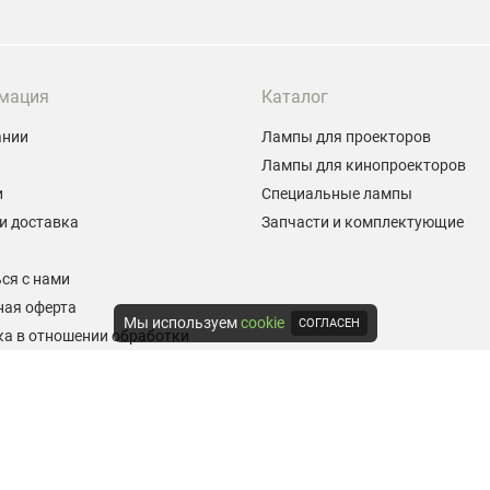
мация
Каталог
ании
Лампы для проекторов
Лампы для кинопроекторов
и
Специальные лампы
и доставка
Запчасти и комплектующие
ы
ся с нами
ная оферта
Мы используем
cookie
СОГЛАСЕН
а в отношении обработки
альных данных
е на обработку персональных