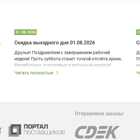
01.08.2026
2
 глэмпинге
Скидка выходного дня 01.08.2026
С
Друзья! Поздравляем с завершением рабочей
Д
недели! Пусть суббота станет точкой отсчёта ярких,
П
беззаботных, счастливых и уютных выходных!
м
з
Читать полностью
Ч
В
в
в
М
Отправляем заказы:
м
Г