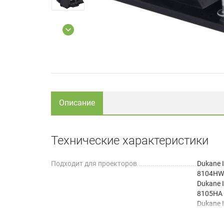
Описание
Технические характеристики
Подходит для проекторов
Dukane
8104HW
Dukane 
8105HA
Dukane 
8106HA
Hitachi 