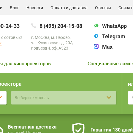
ии
Блог
Новости
Оплата и доставка
Отзывы
Связат
00-24-33
8 (495) 204-15-08
WhatsApp
Telegram
 с сотовых!
г. Москва, м. Перово,
к
ул. Кусковская, д. 20А,
Max
подъезд 4, оф. A323
ы для кинопроекторов
Специальные ламп
роектора
и
Выберите модель
Бесплатная доставка
Гарантия 180 дней
по всей России