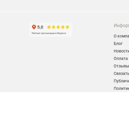
Инфор
О комп
Блог
Новост
Оплата 
Отзыв
Связать
Публич
Политик
персон
Согласи
данных
2026 © hiteklab.ru
Все права защищены.