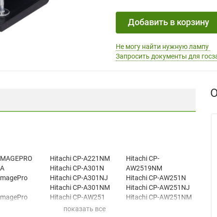
Добавить в корзину
Не могу найти нужную лампу
Запросить документы для госз
О
 IMAGEPRO
Hitachi CP-A221NM
Hitachi CP-
A
Hitachi CP-A301N
AW2519NM
ImagePro
Hitachi CP-A301NJ
Hitachi CP-AW251N
Hitachi CP-A301NM
Hitachi CP-AW251NJ
ImagePro
Hitachi CP-AW251
Hitachi CP-AW251NM
Hitachi CP-AW2519N
Teq TEQ-Z781N
CP-A221
Hitachi CP-AW2519NJ
Teq TEQ-Z801N