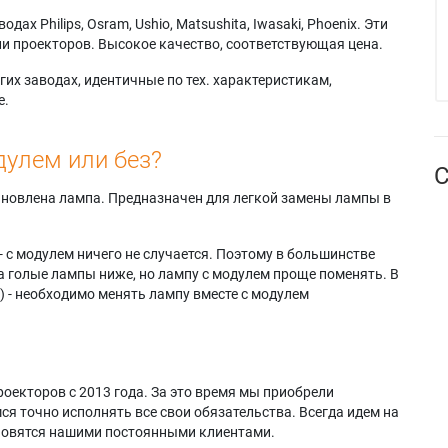
х Philips, Osram, Ushio, Matsushita, Iwasaki, Phoenix. Эти
и проекторов. Высокое качество, соответствующая цена.
их заводах, идентичные по тех. характеристикам,
е.
дулем или без?
С
тановлена лампа. Предназначен для легкой замены лампы в
- с модулем ничего не случается. Поэтому в большинстве
а голые лампы ниже, но лампу с модулем проще поменять. В
) - необходимо менять лампу вместе с модулем
оекторов с 2013 года. За это время мы приобрели
я точно исполнять все свои обязательства. Всегда идем на
ановятся нашими постоянными клиентами.