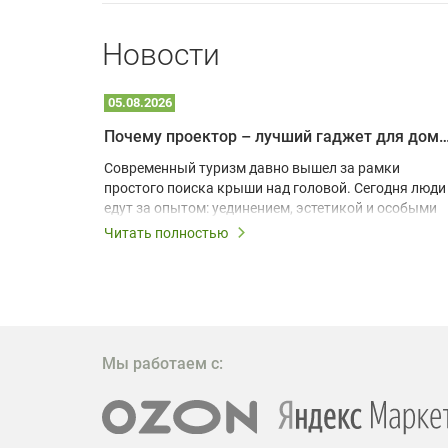
Новости
05.08.2026
Почему проектор – лучший гаджет для домика в
одарят
Современный туризм давно вышел за рамки
х
простого поиска крыши над головой. Сегодня люди
едут за опытом: уединением, эстетикой и особыми
ощущениями. Владельцы A-frame домов,
Читать полностью
!
глэмпингов и шале понимают, что конкуренция
растет, и стандартного набора мебели уже
, на
недостаточно. Чтобы гость не просто
забронировал жилье, а захотел вернуться и
поделиться впечатлениями в соцсетях, нужно
предложить ему нечто особенное. Одним из самых
Мы работаем с:
эффективных и бюджетных способов стать
заметнее на фоне конкурентов является установка
проектора.