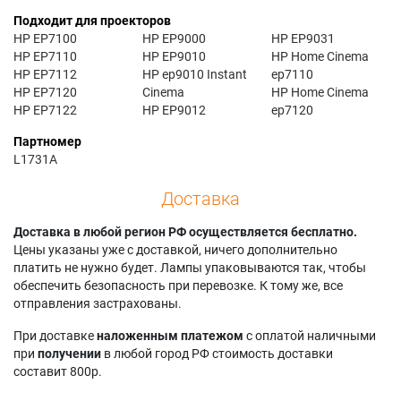
Подходит для проекторов
HP EP7100
HP EP9000
HP EP9031
HP EP7110
HP EP9010
HP Home Cinema
HP EP7112
HP ep9010 Instant
ep7110
HP EP7120
Cinema
HP Home Cinema
HP EP7122
HP EP9012
ep7120
Партномер
L1731A
Доставка
Доставка в любой регион РФ осуществляется бесплатно.
Цены указаны уже с доставкой, ничего дополнительно
платить не нужно будет. Лампы упаковываются так, чтобы
обеспечить безопасность при перевозке. К тому же, все
отправления застрахованы.
При доставке
наложенным платежом
с оплатой наличными
при
получении
в любой город РФ стоимость доставки
составит 800р.