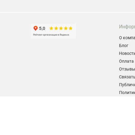
Инфор
О комп
Блог
Новост
Оплата 
Отзыв
Связать
Публич
Политик
персон
Согласи
данных
2026 © hiteklab.ru
Все права защищены.