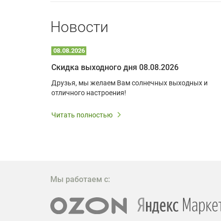
Новости
08.08.2026
Optoma W309ST: идеальное решение для малых пространств и учебных классов
Скидка выходного дня 08.08.2026
удь то
Друзья, мы желаем Вам солнечных выходных и
ли
отличного настроения!
дования
 важным.
Читать полностью
W309ST
то
 которое
ажение
Мы работаем с: