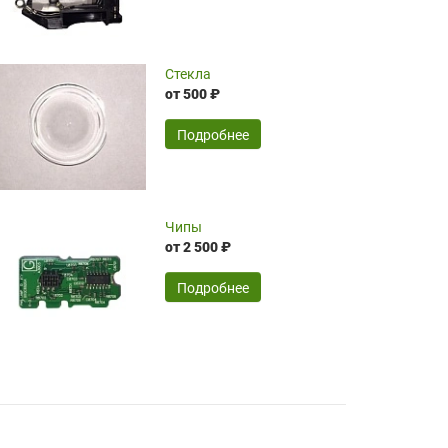
чрезмерно благодарны!)))
Достоинства:
Стекла
от 500 ₽
широкий ассортимент ламп, как оригиналов,
так и аналогов.Быстрое оформление и
передача в доставку, приемлемые цены. Мне
Подробнее
понравилось.
Читать полностью
Чипы
Mr.Candy,
16.04.2026
от 2 500 ₽
Подробнее
Достоинства:
очень понравилось , сервис ,качество ,цена