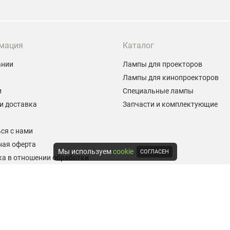
мация
Каталог
ании
Лампы для проекторов
Лампы для кинопроекторов
и
Специальные лампы
и доставка
Запчасти и комплектующие
ы
ся с нами
ная оферта
Мы используем
cookie
СОГЛАСЕН
а в отношении обработки
альных данных
е на обработку персональных