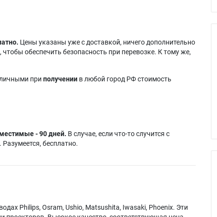
латно.
Цены указаны уже с доставкой, ничего дополнительно
 чтобы обеспечить безопасность при перевозке. К тому же,
аличными при
получении
в любой город РФ стоимость
местимые - 90 дней.
В случае, если что-то случится с
 Разумеется, бесплатно.
х Philips, Osram, Ushio, Matsushita, Iwasaki, Phoenix. Эти
и проекторов. Высокое качество, соответствующая цена.