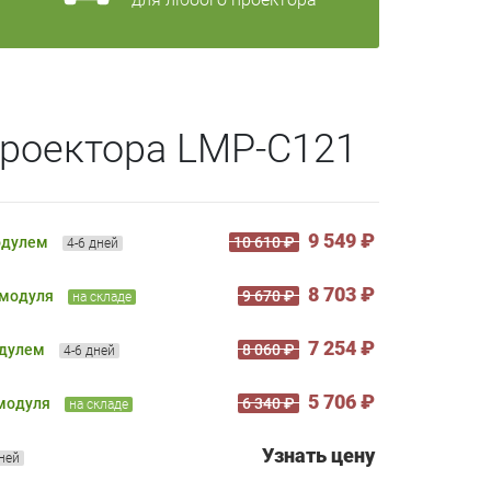
проектора LMP-C121
9 549 ₽
одулем
10 610 ₽
4-6 дней
8 703 ₽
 модуля
9 670 ₽
на складе
7 254 ₽
одулем
8 060 ₽
4-6 дней
5 706 ₽
 модуля
6 340 ₽
на складе
Узнать цену
дней