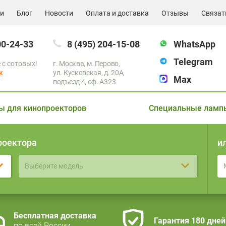
ии
Блог
Новости
Оплата и доставка
Отзывы
Связат
00-24-33
8 (495) 204-15-08
WhatsApp
Telegram
 с сотовых!
г. Москва, м. Перово,
к
ул. Кусковская, д. 20А,
Max
подъезд 4, оф. A323
ы для кинопроекторов
Специальные ламп
роектора
и
Выберите модель
Бесплатная доставка
Гарантия 180 дней
по всей России