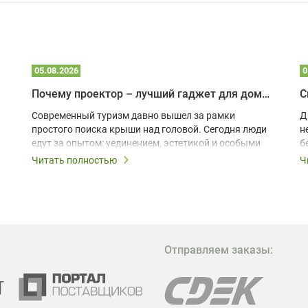
05.08.2026
0
Почему проектор – лучший гаджет для домика в глэмпинге
С
Современный туризм давно вышел за рамки
Д
простого поиска крыши над головой. Сегодня люди
н
едут за опытом: уединением, эстетикой и особыми
б
ощущениями. Владельцы A-frame домов,
Читать полностью
Ч
глэмпингов и шале понимают, что конкуренция
растет, и стандартного набора мебели уже
недостаточно. Чтобы гость не просто
забронировал жилье, а захотел вернуться и
поделиться впечатлениями в соцсетях, нужно
предложить ему нечто особенное. Одним из самых
Отправляем заказы:
эффективных и бюджетных способов стать
заметнее на фоне конкурентов является установка
проектора.