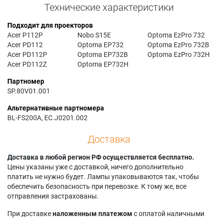
Технические характеристики
Подходит для проекторов
Acer P112P
Nobo S15E
Optoma EzPro 732
Acer PD112
Optoma EP732
Optoma EzPro 732B
Acer PD112P
Optoma EP732B
Optoma EzPro 732H
Acer PD112Z
Optoma EP732H
Партномер
SP.80V01.001
Альтернативные партномера
BL-FS200A, EC.J0201.002
Доставка
Доставка в любой регион РФ осуществляется бесплатно.
Цены указаны уже с доставкой, ничего дополнительно
платить не нужно будет. Лампы упаковываются так, чтобы
обеспечить безопасность при перевозке. К тому же, все
отправления застрахованы.
При доставке
наложенным платежом
с оплатой наличными