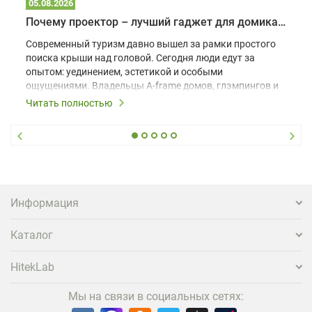
05.08.2026
Почему проектор – лучший гаджет для домика в глэмпинге
Современный туризм давно вышел за рамки простого
поиска крыши над головой. Сегодня люди едут за
опытом: уединением, эстетикой и особыми
ощущениями. Владельцы A-frame домов, глэмпингов и
шале понимают, что конкуренция растет, и
Читать полностью
стандартного набора мебели уже недостаточно. Чтобы
гость не просто забронировал жилье, а захотел
вернуться и поделиться впечатлениями в соцсетях,
нужно предложить ему нечто особенное. Одним из
самых эффективных и бюджетных способов стать
заметнее на фоне конкурентов является установка
проектора.
Информация
Каталог
HitekLab
Мы на связи в социальных сетях: