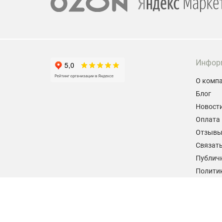
Инфор
О комп
Блог
Новост
Оплата 
Отзыв
Связать
Публич
Политик
персон
Согласи
данных