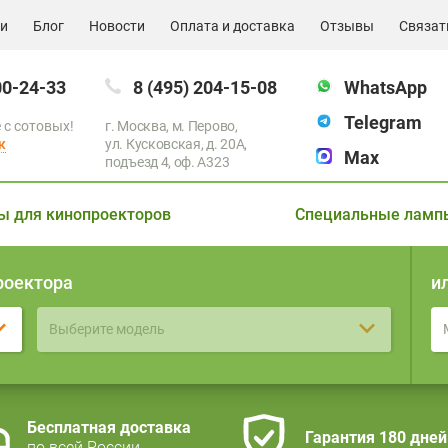
ии
Блог
Новости
Оплата и доставка
Отзывы
Связат
00-24-33
8 (495) 204-15-08
WhatsApp
Telegram
 с сотовых!
г. Москва, м. Перово,
к
ул. Кусковская, д. 20А,
Max
подъезд 4, оф. A323
ы для кинопроекторов
Специальные ламп
роектора
и
Выберите модель
Бесплатная доставка
Гарантия 180 дней
по всей России