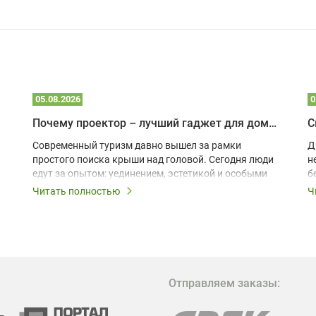
05.08.2026
0
Почему проектор – лучший гаджет для домика в глэмпинге
С
Современный туризм давно вышел за рамки
Д
простого поиска крыши над головой. Сегодня люди
н
едут за опытом: уединением, эстетикой и особыми
б
ощущениями. Владельцы A-frame домов,
Читать полностью
Ч
глэмпингов и шале понимают, что конкуренция
растет, и стандартного набора мебели уже
недостаточно. Чтобы гость не просто
забронировал жилье, а захотел вернуться и
поделиться впечатлениями в соцсетях, нужно
предложить ему нечто особенное. Одним из самых
Отправляем заказы:
эффективных и бюджетных способов стать
заметнее на фоне конкурентов является установка
проектора.