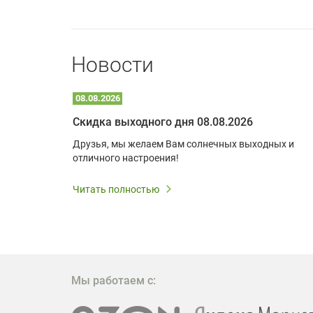
Новости
08.08.2026
Optoma W309ST: идеальное решение для малых пространств и учебных классов
Скидка выходного дня 08.08.2026
удь то
Друзья, мы желаем Вам солнечных выходных и
ли
отличного настроения!
дования
 важным.
Читать полностью
W309ST
то
 которое
ажение
Мы работаем с: