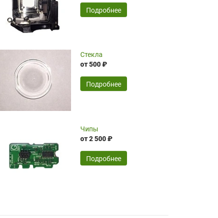
временные затраты по достаточно
SERGEY FOURSOV,
24.04.2026
Подробнее
оптимизированной стоимости, чему
чрезмерно благодарны!)))
Достоинства:
Стекла
от 500 ₽
широкий ассортимент ламп, как оригиналов,
так и аналогов.Быстрое оформление и
передача в доставку, приемлемые цены. Мне
Подробнее
понравилось.
Читать полностью
Чипы
Mr.Candy,
16.04.2026
от 2 500 ₽
Подробнее
Достоинства:
очень понравилось , сервис ,качество ,цена