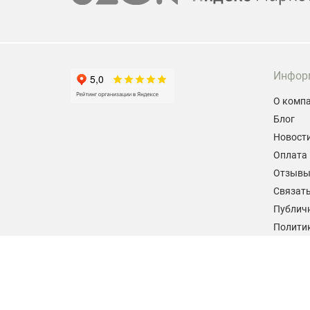
Инфор
О комп
Блог
Новост
Оплата 
Отзыв
Связать
Публич
Политик
персон
Согласи
данных
2026 © hiteklab.ru