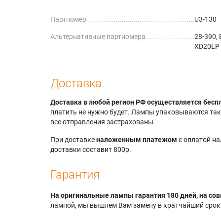
Lightwar
Партномер
U3-130
8
Lightwa
Альтернативные партномера
28-390,
1100SF
XD20LP
Lightwa
810SF
Marantz
Mitsubi
Доставка
Mitsubi
Mitsubi
Доставка в любой регион РФ осуществляется бесп
Mitsubi
платить не нужно будет. Лампы упаковываются так,
Mini Mit
все отправления застрахованы.
При доставке
наложенным платежом
с оплатой н
доставки составит 800р.
Гарантия
На оригинальные лампы гарантия 180 дней, на сов
лампой, мы вышлем Вам замену в кратчайший срок.