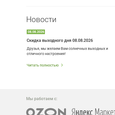
Новости
08.08.2026
Optoma W309ST: идеальное решение для малых пространств и учебных классов
Скидка выходного дня 08.08.2026
удь то
Друзья, мы желаем Вам солнечных выходных и
ли
отличного настроения!
дования
 важным.
Читать полностью
W309ST
то
 которое
ажение
Мы работаем с: