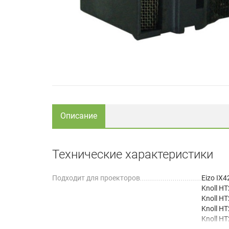
Описание
Технические характеристики
Подходит для проекторов
Eizo IX
Knoll H
Knoll H
Knoll H
Knoll H
Lightwar