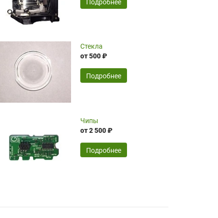
SERGEY FOURSOV,
24.04.2026
Подробнее
оптимизированной стоимости, чему
чрезмерно благодарны!)))
Достоинства:
Стекла
от 500 ₽
широкий ассортимент ламп, как оригиналов,
так и аналогов.Быстрое оформление и
передача в доставку, приемлемые цены. Мне
Подробнее
понравилось.
Читать полностью
Чипы
Mr.Candy,
16.04.2026
от 2 500 ₽
Подробнее
Достоинства:
очень понравилось , сервис ,качество ,цена