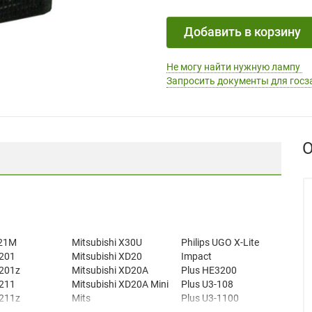
Добавить в корзину
Не могу найти нужную лампу
Запросить документы для госз
О
421M
Mitsubishi X30U
Philips UGO X-Lite
T201
Mitsubishi XD20
Impact
T201z
Mitsubishi XD20A
Plus HE3200
T211
Mitsubishi XD20A Mini
Plus U3-108
T211z
Mits
Plus U3-1100
e Legend LS-8
Philips LC5131
Plus U3-1100SF