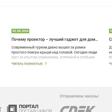
05.08.2026
0
Почему проектор – лучший гаджет для домика в глэмпинге
С
Современный туризм давно вышел за рамки
Д
простого поиска крыши над головой. Сегодня люди
н
едут за опытом: уединением, эстетикой и особыми
б
ощущениями. Владельцы A-frame домов,
Читать полностью
Ч
глэмпингов и шале понимают, что конкуренция
растет, и стандартного набора мебели уже
недостаточно. Чтобы гость не просто
забронировал жилье, а захотел вернуться и
поделиться впечатлениями в соцсетях, нужно
предложить ему нечто особенное. Одним из самых
Отправляем заказы:
эффективных и бюджетных способов стать
заметнее на фоне конкурентов является установка
проектора.