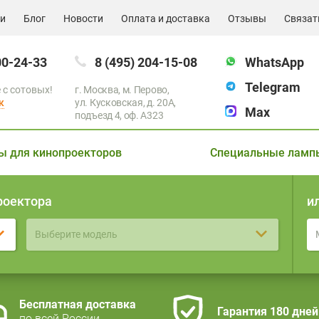
ии
Блог
Новости
Оплата и доставка
Отзывы
Связат
00-24-33
8 (495) 204-15-08
WhatsApp
Telegram
 с сотовых!
г. Москва, м. Перово,
к
ул. Кусковская, д. 20А,
Max
подъезд 4, оф. A323
ы для кинопроекторов
Специальные ламп
роектора
и
Выберите модель
Бесплатная доставка
Гарантия 180 дней
по всей России