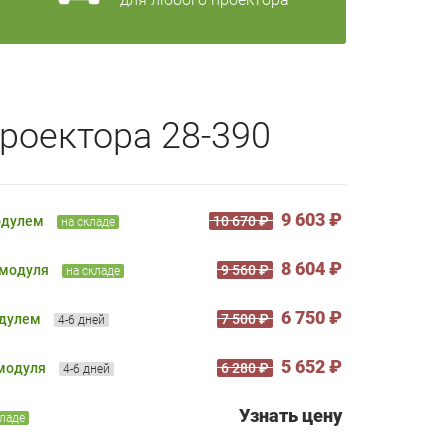
роектора 28-390
9 603 ₽
одулем
10 670 ₽
на складе
8 604 ₽
 модуля
9 560 ₽
на складе
6 750 ₽
одулем
7 500 ₽
4-6 дней
5 652 ₽
 модуля
6 280 ₽
4-6 дней
Узнать цену
кладе