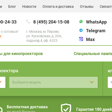
ии
Блог
Новости
Оплата и доставка
Отзывы
Связат
00-24-33
8 (495) 204-15-08
WhatsApp
Telegram
 с сотовых!
г. Москва, м. Перово,
к
ул. Кусковская, д. 20А,
Max
подъезд 4, оф. A323
ы для кинопроекторов
Специальные ламп
роектора
и
Выберите модель
Бесплатная доставка
Гарантия 180 дней
по всей России