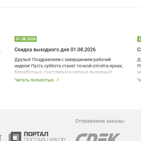
01.08.2026
2
 глэмпинге
Скидка выходного дня 01.08.2026
С
Друзья! Поздравляем с завершением рабочей
Д
недели! Пусть суббота станет точкой отсчёта ярких,
П
беззаботных, счастливых и уютных выходных!
м
з
Читать полностью
Ч
В
в
в
М
Отправляем заказы:
м
Г