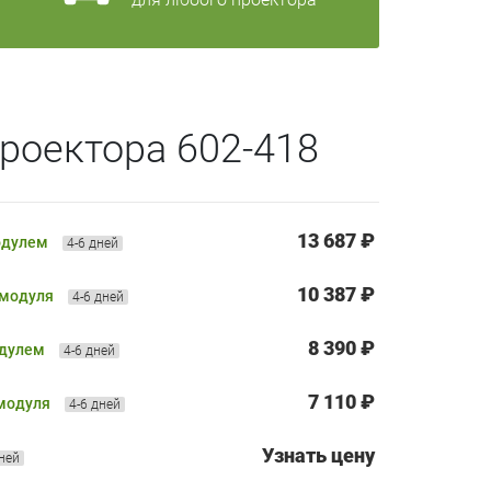
роектора 602-418
13 687 ₽
одулем
4-6 дней
10 387 ₽
 модуля
4-6 дней
8 390 ₽
одулем
4-6 дней
7 110 ₽
 модуля
4-6 дней
Узнать цену
дней