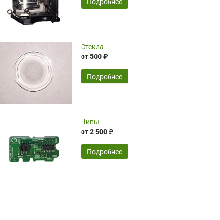
SERGEY FOURSOV,
24.04.2026
Подробнее
оптимизированной стоимости, чему
чрезмерно благодарны!)))
Достоинства:
Стекла
от 500 ₽
широкий ассортимент ламп, как оригиналов,
так и аналогов.Быстрое оформление и
передача в доставку, приемлемые цены. Мне
Подробнее
понравилось.
Читать полностью
Чипы
Mr.Candy,
16.04.2026
от 2 500 ₽
Подробнее
Достоинства:
очень понравилось , сервис ,качество ,цена