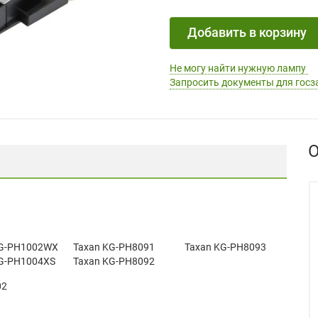
Добавить в корзину
Не могу найти нужную лампу
Запросить документы для госз
О
KG-PH1002WX
Taxan KG-PH8091
Taxan KG-PH8093
G-PH1004XS
Taxan KG-PH8092
02