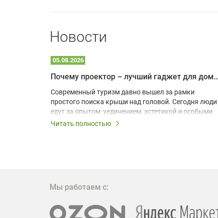
Новости
05.08.2026
Почему проектор – лучший гаджет для домика в
одарят
Современный туризм давно вышел за рамки
х
простого поиска крыши над головой. Сегодня люди
едут за опытом: уединением, эстетикой и особыми
ощущениями. Владельцы A-frame домов,
Читать полностью
!
глэмпингов и шале понимают, что конкуренция
растет, и стандартного набора мебели уже
, на
недостаточно. Чтобы гость не просто
забронировал жилье, а захотел вернуться и
поделиться впечатлениями в соцсетях, нужно
предложить ему нечто особенное. Одним из самых
Мы работаем с:
эффективных и бюджетных способов стать
заметнее на фоне конкурентов является установка
проектора.