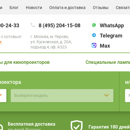
ии
Блог
Новости
Оплата и доставка
Отзывы
Связат
00-24-33
8 (495) 204-15-08
WhatsApp
Telegram
 с сотовых!
г. Москва, м. Перово,
к
ул. Кусковская, д. 20А,
Max
подъезд 4, оф. A323
ы для кинопроекторов
Специальные ламп
роектора
и
Выберите модель
Бесплатная доставка
Гарантия 180 дней
по всей России