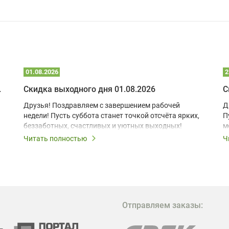
01.08.2026
2
 глэмпинге
Скидка выходного дня 01.08.2026
С
Друзья! Поздравляем с завершением рабочей
Д
недели! Пусть суббота станет точкой отсчёта ярких,
П
беззаботных, счастливых и уютных выходных!
м
з
Читать полностью
Ч
В
в
в
М
Отправляем заказы:
м
Г