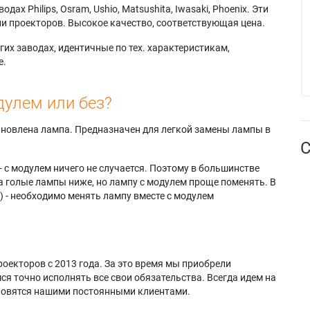
х Philips, Osram, Ushio, Matsushita, Iwasaki, Phoenix. Эти
и проекторов. Высокое качество, соответствующая цена.
их заводах, идентичные по тех. характеристикам,
е.
дулем или без?
тановлена лампа. Предназначен для легкой замены лампы в
С
- с модулем ничего не случается. Поэтому в большинстве
а голые лампы ниже, но лампу с модулем проще поменять. В
) - необходимо менять лампу вместе с модулем
оекторов с 2013 года. За это время мы приобрели
я точно исполнять все свои обязательства. Всегда идем на
ановятся нашими постоянными клиентами.