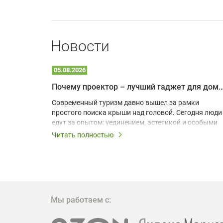
Новости
05.08.2026
Почему проектор – лучший гаджет для домика в
одарят
Современный туризм давно вышел за рамки
х
простого поиска крыши над головой. Сегодня люди
едут за опытом: уединением, эстетикой и особыми
ощущениями. Владельцы A-frame домов,
Читать полностью
!
глэмпингов и шале понимают, что конкуренция
растет, и стандартного набора мебели уже
, на
недостаточно. Чтобы гость не просто
забронировал жилье, а захотел вернуться и
поделиться впечатлениями в соцсетях, нужно
предложить ему нечто особенное. Одним из самых
Мы работаем с:
эффективных и бюджетных способов стать
заметнее на фоне конкурентов является установка
проектора.