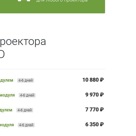
роектора
D
10 880 ₽
одулем
4-6 дней
9 970 ₽
 модуля
4-6 дней
7 770 ₽
одулем
4-6 дней
6 350 ₽
 модуля
4-6 дней