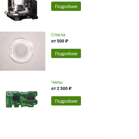
временные затраты по достаточно
SERGEY FOURSOV,
24.04.2026
Подробнее
оптимизированной стоимости, чему
чрезмерно благодарны!)))
Достоинства:
Стекла
от 500 ₽
широкий ассортимент ламп, как оригиналов,
так и аналогов.Быстрое оформление и
передача в доставку, приемлемые цены. Мне
Подробнее
понравилось.
Читать полностью
Чипы
Mr.Candy,
16.04.2026
от 2 500 ₽
Подробнее
Достоинства:
очень понравилось , сервис ,качество ,цена