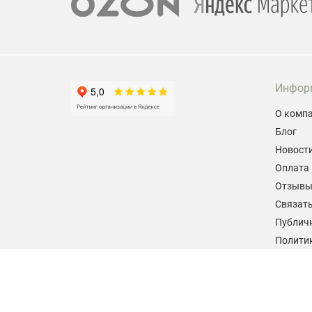
Инфор
О комп
Блог
Новост
Оплата 
Отзыв
Связать
Публич
Политик
персон
Согласи
данных