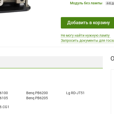
Модуль без лампы
4-6 
Добавить в корзину
Не могу найти нужную лампу
Запросить документы для госз
О
6100
Benq PB6200
Lg RD-JT51
6105
Benq PB6205
8.CG1