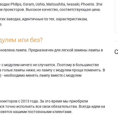
х Philips, Osram, Ushio, Matsushita, Iwasaki, Phoenix. Эти
и проекторов. Высокое качество, соответствующая цена.
их заводах, идентичные по тех. характеристикам,
е.
дулем или без?
тановлена лампа. Предназначен для легкой замены лампы в
С
- с модулем ничего не случается. Поэтому в большинстве
а голые лампы ниже, но лампу с модулем проще поменять. В
) - необходимо менять лампу вместе с модулем
оекторов с 2013 года. За это время мы приобрели
я точно исполнять все свои обязательства. Всегда идем на
ановятся нашими постоянными клиентами.