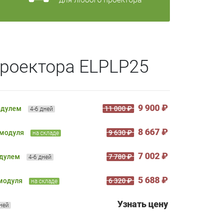
роектора ELPLP25
9 900 ₽
одулем
11 000 ₽
4-6 дней
8 667 ₽
 модуля
9 630 ₽
на складе
7 002 ₽
одулем
7 780 ₽
4-6 дней
5 688 ₽
 модуля
6 320 ₽
на складе
Узнать цену
дней