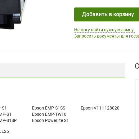
Добавить в корзину
Не могу найти нужную лампу
Запросить документы для госз
О
-S1
Epson EMP-S1SS
Epson V11H128020
MP-S1
Epson EMP-TW10
MP-S1SP
Epson Powerlite S1
0L25