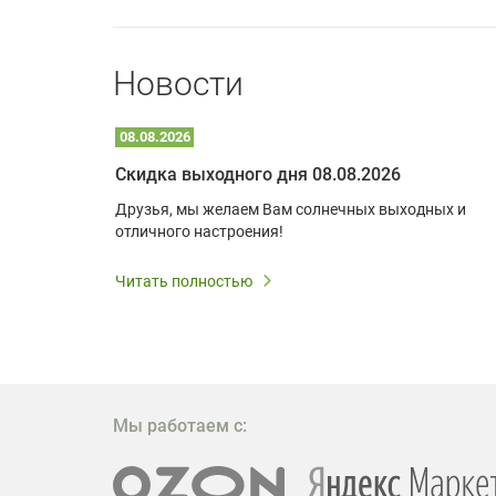
Новости
08.08.2026
Optoma W309ST: идеальное решение для малых пространств и учебных классов
Скидка выходного дня 08.08.2026
удь то
Друзья, мы желаем Вам солнечных выходных и
ли
отличного настроения!
дования
 важным.
Читать полностью
W309ST
то
 которое
ажение
Мы работаем с: