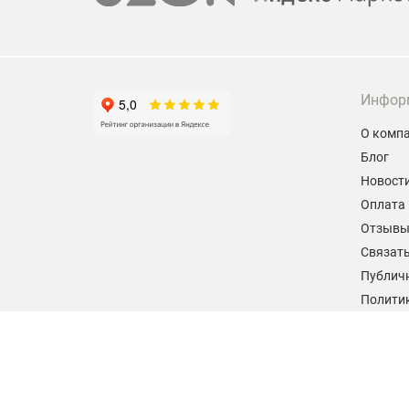
Инфор
О комп
Блог
Новост
Оплата 
Отзыв
Связать
Публич
Политик
персон
Согласи
данных
2026 © hiteklab.ru