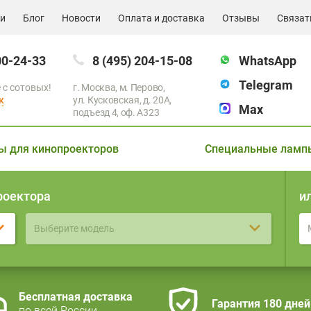
ии
Блог
Новости
Оплата и доставка
Отзывы
Связат
00-24-33
8 (495) 204-15-08
WhatsApp
Telegram
 с сотовых!
г. Москва, м. Перово,
к
ул. Кусковская, д. 20А,
Max
подъезд 4, оф. A323
ы для кинопроекторов
Специальные ламп
роектора
и
Выберите модель
Бесплатная доставка
Гарантия 180 дней
по всей России