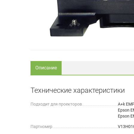
Описание
Технические характеристики
Подходит для проекторов
A+k EMP
Epson E
Epson E
Партномер
V13H01