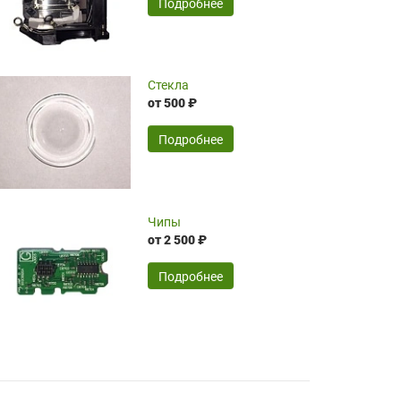
SERGEY FOURSOV,
24.04.2026
Подробнее
оптимизированной стоимости, чему
чрезмерно благодарны!)))
Достоинства:
Стекла
от 500 ₽
широкий ассортимент ламп, как оригиналов,
так и аналогов.Быстрое оформление и
передача в доставку, приемлемые цены. Мне
Подробнее
понравилось.
Читать полностью
Чипы
Mr.Candy,
16.04.2026
от 2 500 ₽
Подробнее
Достоинства:
очень понравилось , сервис ,качество ,цена