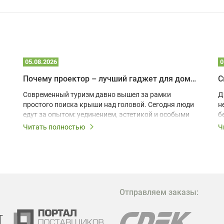
05.08.2026
0
Почему проектор – лучший гаджет для домика в глэмпинге
С
Современный туризм давно вышел за рамки
Д
простого поиска крыши над головой. Сегодня люди
н
едут за опытом: уединением, эстетикой и особыми
б
ощущениями. Владельцы A-frame домов,
Читать полностью
Ч
глэмпингов и шале понимают, что конкуренция
растет, и стандартного набора мебели уже
недостаточно. Чтобы гость не просто
забронировал жилье, а захотел вернуться и
поделиться впечатлениями в соцсетях, нужно
предложить ему нечто особенное. Одним из самых
Отправляем заказы:
эффективных и бюджетных способов стать
заметнее на фоне конкурентов является установка
проектора.