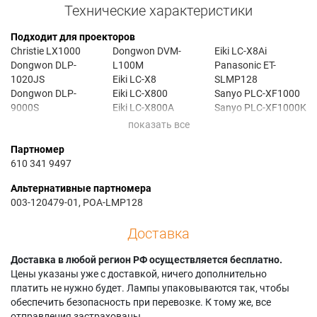
Технические характеристики
Подходит для проекторов
Christie LX1000
Dongwon DVM-
Eiki LC-X8Ai
Dongwon DLP-
L100M
Panasonic ET-
1020JS
Eiki LC-X8
SLMP128
Dongwon DLP-
Eiki LC-X800
Sanyo PLC-XF1000
9000S
Eiki LC-X800A
Sanyo PLC-XF1000K
Dongwon DVM-
Eiki LC-X800Ai
Sanyo PLC-XF71
J90M
Eiki LC-X8A
Sanyo PLC-XF710C
Партномер
610 341 9497
Альтернативные партномера
003-120479-01, POA-LMP128
Доставка
Доставка в любой регион РФ осуществляется бесплатно.
Цены указаны уже с доставкой, ничего дополнительно
платить не нужно будет. Лампы упаковываются так, чтобы
обеспечить безопасность при перевозке. К тому же, все
отправления застрахованы.