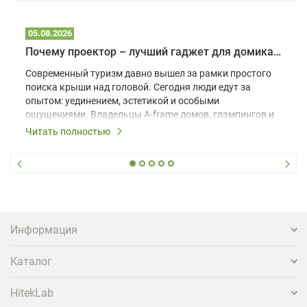
05.08.2026
Почему проектор – лучший гаджет для домика в глэмпинге
Современный туризм давно вышел за рамки простого
поиска крыши над головой. Сегодня люди едут за
опытом: уединением, эстетикой и особыми
ощущениями. Владельцы A-frame домов, глэмпингов и
шале понимают, что конкуренция растет, и
Читать полностью
стандартного набора мебели уже недостаточно. Чтобы
гость не просто забронировал жилье, а захотел
вернуться и поделиться впечатлениями в соцсетях,
нужно предложить ему нечто особенное. Одним из
самых эффективных и бюджетных способов стать
заметнее на фоне конкурентов является установка
проектора.
Информация
Каталог
HitekLab