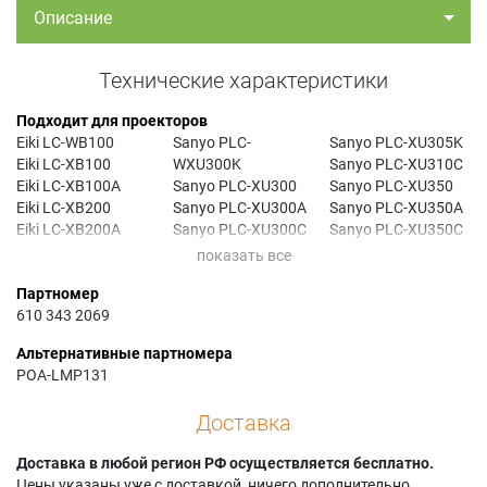
Описание
Технические характеристики
Подходит для проекторов
Eiki LC-WB100
Sanyo PLC-
Sanyo PLC-XU305K
Eiki LC-XB100
WXU300K
Sanyo PLC-XU310C
Eiki LC-XB100A
Sanyo PLC-XU300
Sanyo PLC-XU350
Eiki LC-XB200
Sanyo PLC-XU300A
Sanyo PLC-XU350A
Eiki LC-XB200A
Sanyo PLC-XU300C
Sanyo PLC-XU350C
Eiki LC-XB200D
Sanyo PLC-XU300K
Sanyo PLC-XU350K
Eiki LC-XB200I
Sanyo PLC-XU301
Sanyo PLC-XU351C
Партномер
Sanyo PLC-WR251
Sanyo PLC-XU301A
Sanyo PLC-XU355
610 343 2069
Sanyo PLC-WXU300
Sanyo PLC-XU305
Sanyo PLC-XU355A
Sanyo PLC-
Sanyo PLC-XU305A
Sanyo PLC-XU355K
Альтернативные партномера
WXU300A
Sanyo PLC-XU305C
Sanyo PLC-XWU300
POA-LMP131
Доставка
Доставка в любой регион РФ осуществляется бесплатно.
Цены указаны уже с доставкой, ничего дополнительно