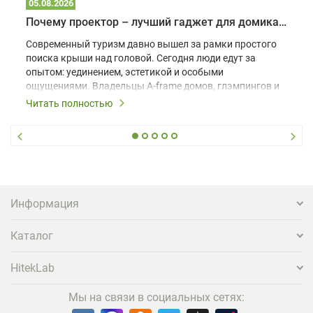
05.08.2026
Почему проектор – лучший гаджет для домика в глэмпинге
Современный туризм давно вышел за рамки простого
поиска крыши над головой. Сегодня люди едут за
опытом: уединением, эстетикой и особыми
ощущениями. Владельцы A-frame домов, глэмпингов и
шале понимают, что конкуренция растет, и
Читать полностью
стандартного набора мебели уже недостаточно. Чтобы
гость не просто забронировал жилье, а захотел
вернуться и поделиться впечатлениями в соцсетях,
нужно предложить ему нечто особенное. Одним из
самых эффективных и бюджетных способов стать
заметнее на фоне конкурентов является установка
проектора.
Информация
Каталог
HitekLab
Мы на связи в социальных сетях: