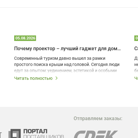
05.08.2026
0
Почему проектор – лучший гаджет для домика в глэмпинге
С
Современный туризм давно вышел за рамки
Д
простого поиска крыши над головой. Сегодня люди
н
едут за опытом: уединением, эстетикой и особыми
б
ощущениями. Владельцы A-frame домов,
Читать полностью
Ч
глэмпингов и шале понимают, что конкуренция
растет, и стандартного набора мебели уже
недостаточно. Чтобы гость не просто
забронировал жилье, а захотел вернуться и
поделиться впечатлениями в соцсетях, нужно
предложить ему нечто особенное. Одним из самых
Отправляем заказы:
эффективных и бюджетных способов стать
заметнее на фоне конкурентов является установка
проектора.