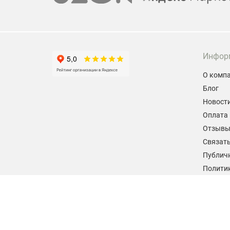
Инфор
О комп
Блог
Новост
Оплата 
Отзыв
Связать
Публич
Политик
персон
Согласи
данных
2026 © hiteklab.ru