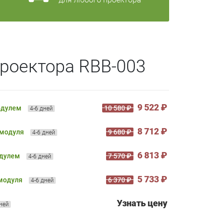
роектора RBB-003
9 522 ₽
одулем
10 580 ₽
4-6 дней
8 712 ₽
 модуля
9 680 ₽
4-6 дней
6 813 ₽
одулем
7 570 ₽
4-6 дней
5 733 ₽
 модуля
6 370 ₽
4-6 дней
Узнать цену
дней