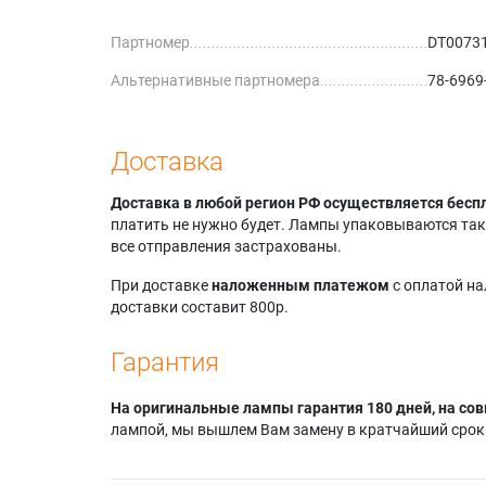
8755D-R
Партномер
DT0073
Elmo ED
Hitachi
Альтернативные партномера
78-6969
Hitachi
Hitachi
Hitachi 
Доставка
Доставка в любой регион РФ осуществляется бесп
платить не нужно будет. Лампы упаковываются так,
все отправления застрахованы.
При доставке
наложенным платежом
с оплатой н
доставки составит 800р.
Гарантия
На оригинальные лампы гарантия 180 дней, на сов
лампой, мы вышлем Вам замену в кратчайший срок.