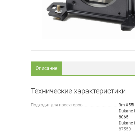
Описание
Технические характеристики
Подходит для проекторов
3m X55i
Dukane 
8065
Dukane 
8755D
Dukane 