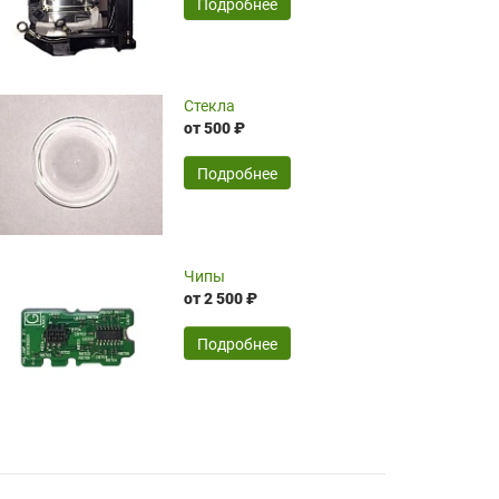
SERGEY FOURSOV,
24.04.2026
Подробнее
оптимизированной стоимости, чему
чрезмерно благодарны!)))
Достоинства:
Стекла
от 500 ₽
широкий ассортимент ламп, как оригиналов,
так и аналогов.Быстрое оформление и
передача в доставку, приемлемые цены. Мне
Подробнее
понравилось.
Читать полностью
Чипы
Mr.Candy,
16.04.2026
от 2 500 ₽
Подробнее
Достоинства:
очень понравилось , сервис ,качество ,цена