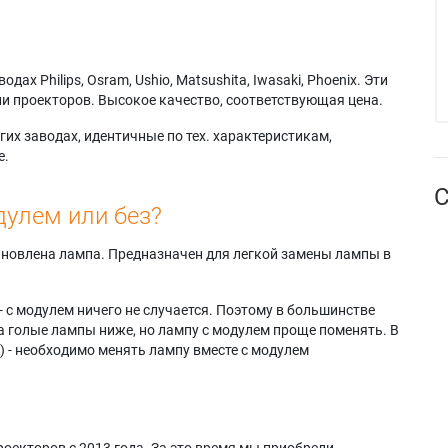
х Philips, Osram, Ushio, Matsushita, Iwasaki, Phoenix. Эти
и проекторов. Высокое качество, соответствующая цена.
их заводах, идентичные по тех. характеристикам,
е.
С
дулем или без?
тановлена лампа. Предназначен для легкой замены лампы в
- с модулем ничего не случается. Поэтому в большинстве
а голые лампы ниже, но лампу с модулем проще поменять. В
) - необходимо менять лампу вместе с модулем
оекторов с 2013 года. За это время мы приобрели