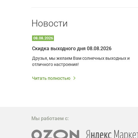
Новости
08.08.2026
Optoma W309ST: идеальное решение для малых пространств и учебных классов
Скидка выходного дня 08.08.2026
удь то
Друзья, мы желаем Вам солнечных выходных и
ли
отличного настроения!
дования
 важным.
Читать полностью
W309ST
то
 которое
ажение
Мы работаем с: