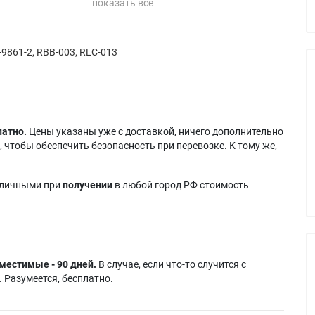
J
Hitachi CP-X250W
Liesegang dv470
1
P-X350
Hitachi CP-X250WF
Viewsonic PJ-656D
 CP-HS2175
Hitachi CP-X250WNUF
Viewsonic PJ656
-9861-2, RBB-003, RLC-013
 CP-HX2075
Hitachi CP-X255
Viewsonic PJ656D
 CP-HX2175
Hitachi CP-X255W
CP-S240
Hitachi CP-X8225
латно.
Цены указаны уже с доставкой, ничего дополнительно
 чтобы обеспечить безопасность при перевозке. К тому же,
аличными при
получении
в любой город РФ стоимость
местимые - 90 дней.
В случае, если что-то случится с
 Разумеется, бесплатно.