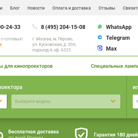
ии
Блог
Новости
Оплата и доставка
Отзывы
Связат
00-24-33
8 (495) 204-15-08
WhatsApp
Telegram
 с сотовых!
г. Москва, м. Перово,
к
ул. Кусковская, д. 20А,
Max
подъезд 4, оф. A323
ы для кинопроекторов
Специальные ламп
роектора
и
Выберите модель
Бесплатная доставка
Гарантия 180 дней
по всей России