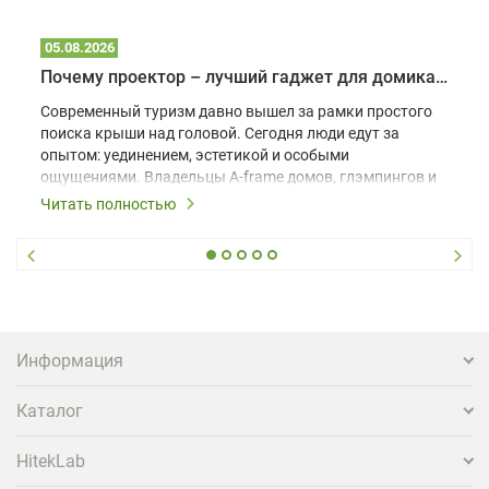
05.08.2026
Почему проектор – лучший гаджет для домика в глэмпинге
Современный туризм давно вышел за рамки простого
поиска крыши над головой. Сегодня люди едут за
опытом: уединением, эстетикой и особыми
ощущениями. Владельцы A-frame домов, глэмпингов и
шале понимают, что конкуренция растет, и
Читать полностью
стандартного набора мебели уже недостаточно. Чтобы
гость не просто забронировал жилье, а захотел
вернуться и поделиться впечатлениями в соцсетях,
нужно предложить ему нечто особенное. Одним из
самых эффективных и бюджетных способов стать
заметнее на фоне конкурентов является установка
проектора.
Информация
Каталог
HitekLab